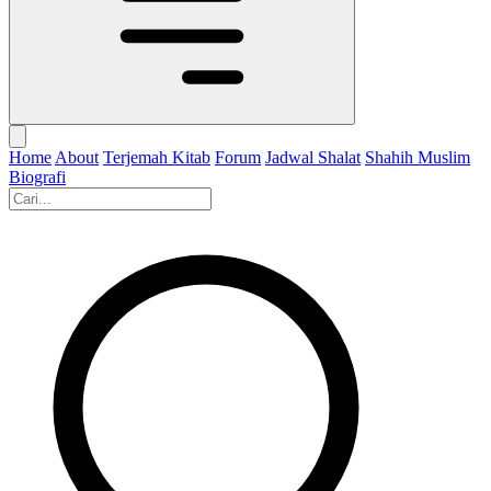
Home
About
Terjemah Kitab
Forum
Jadwal Shalat
Shahih Muslim
Biografi