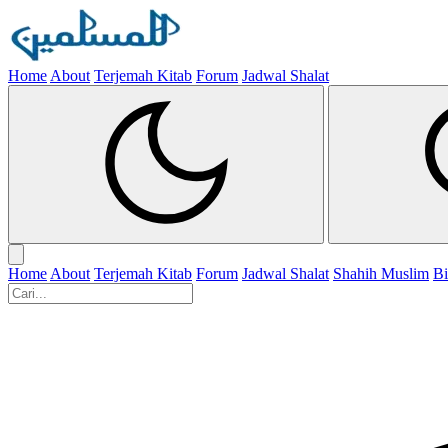
Home
About
Terjemah Kitab
Forum
Jadwal Shalat
Home
About
Terjemah Kitab
Forum
Jadwal Shalat
Shahih Muslim
Bi