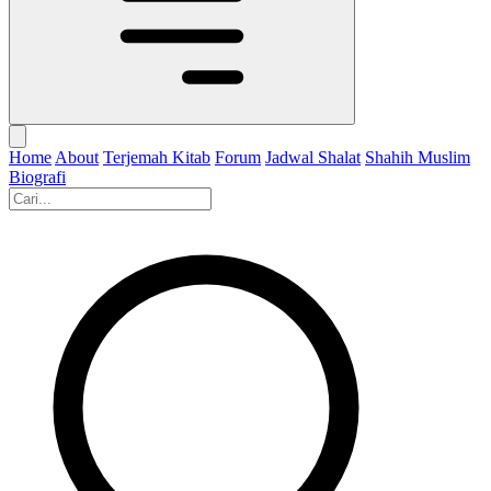
Home
About
Terjemah Kitab
Forum
Jadwal Shalat
Shahih Muslim
Biografi