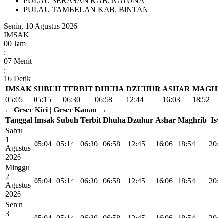
PULAU SERASAN KAB. NATUNA
PULAU TAMBELAN KAB. BINTAN
Senin, 10 Agustus 2026
IMSAK
00
Jam
:
07
Menit
:
15
Detik
IMSAK
SUBUH
TERBIT
DHUHA
DZUHUR
ASHAR
MAGH
05:05
05:15
06:30
06:58
12:44
16:03
18:52
← Geser Kiri | Geser Kanan →
Tanggal
Imsak
Subuh
Terbit
Dhuha
Dzuhur
Ashar
Maghrib
Is
Sabtu
1
05:04
05:14
06:30
06:58
12:45
16:06
18:54
20
Agustus
2026
Minggu
2
05:04
05:14
06:30
06:58
12:45
16:06
18:54
20
Agustus
2026
Senin
3
05:04
05:14
06:30
06:58
12:45
16:06
18:54
20