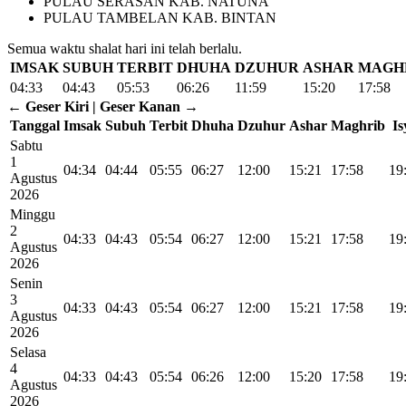
PULAU SERASAN KAB. NATUNA
PULAU TAMBELAN KAB. BINTAN
Semua waktu shalat hari ini telah berlalu.
IMSAK
SUBUH
TERBIT
DHUHA
DZUHUR
ASHAR
MAGH
04:33
04:43
05:53
06:26
11:59
15:20
17:58
← Geser Kiri | Geser Kanan →
Tanggal
Imsak
Subuh
Terbit
Dhuha
Dzuhur
Ashar
Maghrib
Is
Sabtu
1
04:34
04:44
05:55
06:27
12:00
15:21
17:58
19
Agustus
2026
Minggu
2
04:33
04:43
05:54
06:27
12:00
15:21
17:58
19
Agustus
2026
Senin
3
04:33
04:43
05:54
06:27
12:00
15:21
17:58
19
Agustus
2026
Selasa
4
04:33
04:43
05:54
06:26
12:00
15:20
17:58
19
Agustus
2026