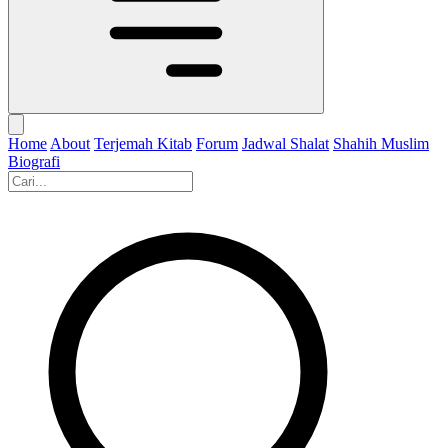
Home
About
Terjemah Kitab
Forum
Jadwal Shalat
Shahih Muslim
Biografi