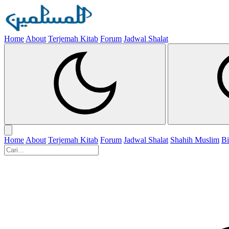
Home
About
Terjemah Kitab
Forum
Jadwal Shalat
Home
About
Terjemah Kitab
Forum
Jadwal Shalat
Shahih Muslim
Bi