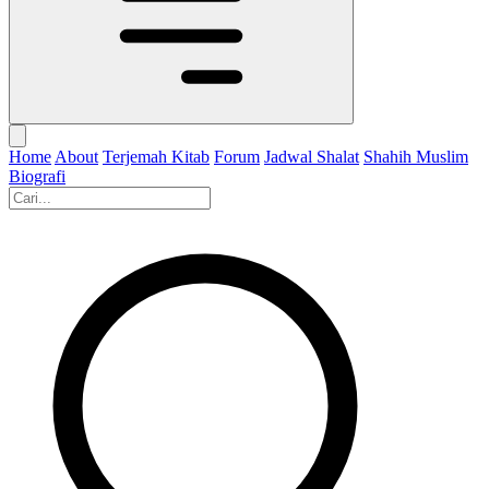
Home
About
Terjemah Kitab
Forum
Jadwal Shalat
Shahih Muslim
Biografi