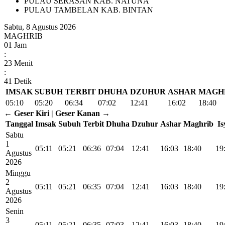
PULAU SERASAN KAB. NATUNA
PULAU TAMBELAN KAB. BINTAN
Sabtu, 8 Agustus 2026
MAGHRIB
01
Jam
:
23
Menit
:
40
Detik
IMSAK
SUBUH
TERBIT
DHUHA
DZUHUR
ASHAR
MAGH
05:10
05:20
06:34
07:02
12:41
16:02
18:40
← Geser Kiri | Geser Kanan →
Tanggal
Imsak
Subuh
Terbit
Dhuha
Dzuhur
Ashar
Maghrib
Is
Sabtu
1
05:11
05:21
06:36
07:04
12:41
16:03
18:40
19
Agustus
2026
Minggu
2
05:11
05:21
06:35
07:04
12:41
16:03
18:40
19
Agustus
2026
Senin
3
05:11
05:21
06:35
07:03
12:41
16:03
18:40
19