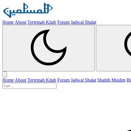
Home
About
Terjemah Kitab
Forum
Jadwal Shalat
Home
About
Terjemah Kitab
Forum
Jadwal Shalat
Shahih Muslim
Bi