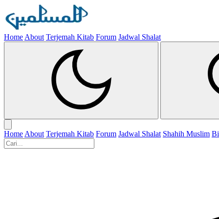
Home
About
Terjemah Kitab
Forum
Jadwal Shalat
Home
About
Terjemah Kitab
Forum
Jadwal Shalat
Shahih Muslim
Bi