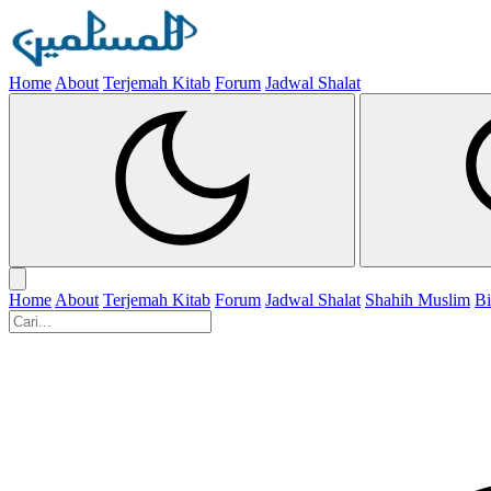
Home
About
Terjemah Kitab
Forum
Jadwal Shalat
Home
About
Terjemah Kitab
Forum
Jadwal Shalat
Shahih Muslim
Bi