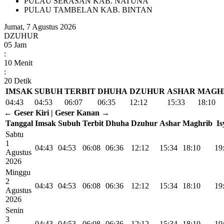
PULAU SERASAN KAB. NATUNA
PULAU TAMBELAN KAB. BINTAN
Jumat, 7 Agustus 2026
DZUHUR
05
Jam
:
10
Menit
:
19
Detik
IMSAK
SUBUH
TERBIT
DHUHA
DZUHUR
ASHAR
MAGH
04:43
04:53
06:07
06:35
12:12
15:33
18:10
← Geser Kiri | Geser Kanan →
Tanggal
Imsak
Subuh
Terbit
Dhuha
Dzuhur
Ashar
Maghrib
Is
Sabtu
1
04:43
04:53
06:08
06:36
12:12
15:34
18:10
19
Agustus
2026
Minggu
2
04:43
04:53
06:08
06:36
12:12
15:34
18:10
19
Agustus
2026
Senin
3
04:43
04:53
06:08
06:36
12:12
15:34
18:10
19