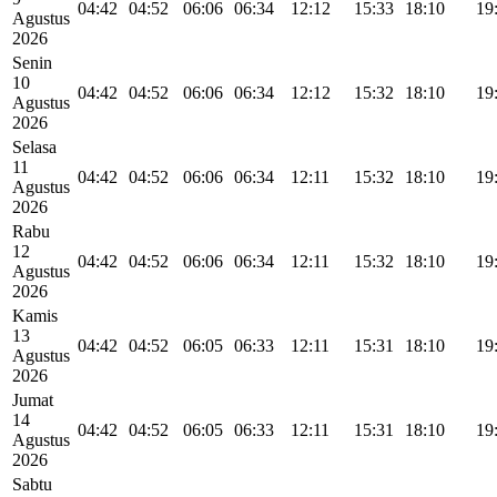
04:42
04:52
06:06
06:34
12:12
15:33
18:10
19
Agustus
2026
Senin
10
04:42
04:52
06:06
06:34
12:12
15:32
18:10
19
Agustus
2026
Selasa
11
04:42
04:52
06:06
06:34
12:11
15:32
18:10
19
Agustus
2026
Rabu
12
04:42
04:52
06:06
06:34
12:11
15:32
18:10
19
Agustus
2026
Kamis
13
04:42
04:52
06:05
06:33
12:11
15:31
18:10
19
Agustus
2026
Jumat
14
04:42
04:52
06:05
06:33
12:11
15:31
18:10
19
Agustus
2026
Sabtu