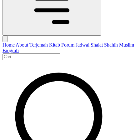
Home
About
Terjemah Kitab
Forum
Jadwal Shalat
Shahih Muslim
Biografi