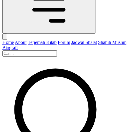
Home
About
Terjemah Kitab
Forum
Jadwal Shalat
Shahih Muslim
Biografi