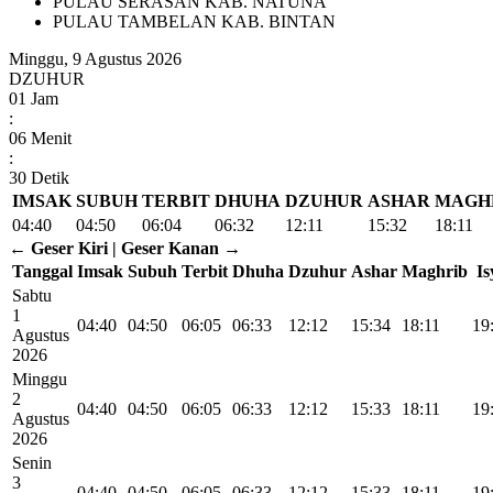
PULAU SERASAN KAB. NATUNA
PULAU TAMBELAN KAB. BINTAN
Minggu, 9 Agustus 2026
DZUHUR
01
Jam
:
06
Menit
:
29
Detik
IMSAK
SUBUH
TERBIT
DHUHA
DZUHUR
ASHAR
MAGH
04:40
04:50
06:04
06:32
12:11
15:32
18:11
← Geser Kiri | Geser Kanan →
Tanggal
Imsak
Subuh
Terbit
Dhuha
Dzuhur
Ashar
Maghrib
Is
Sabtu
1
04:40
04:50
06:05
06:33
12:12
15:34
18:11
19
Agustus
2026
Minggu
2
04:40
04:50
06:05
06:33
12:12
15:33
18:11
19
Agustus
2026
Senin
3
04:40
04:50
06:05
06:33
12:12
15:33
18:11
19