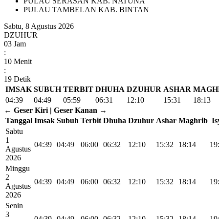
PULAU SERASAN KAB. NATUNA
PULAU TAMBELAN KAB. BINTAN
Sabtu, 8 Agustus 2026
DZUHUR
03
Jam
:
10
Menit
:
18
Detik
IMSAK
SUBUH
TERBIT
DHUHA
DZUHUR
ASHAR
MAGH
04:39
04:49
05:59
06:31
12:10
15:31
18:13
← Geser Kiri | Geser Kanan →
Tanggal
Imsak
Subuh
Terbit
Dhuha
Dzuhur
Ashar
Maghrib
Is
Sabtu
1
04:39
04:49
06:00
06:32
12:10
15:32
18:14
19
Agustus
2026
Minggu
2
04:39
04:49
06:00
06:32
12:10
15:32
18:14
19
Agustus
2026
Senin
3
04:39
04:49
06:00
06:32
12:10
15:32
18:14
19