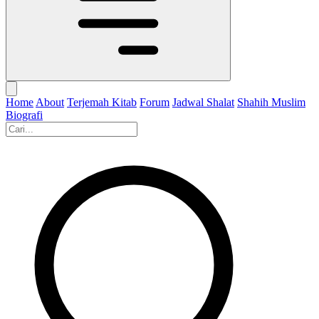
Home
About
Terjemah Kitab
Forum
Jadwal Shalat
Shahih Muslim
Biografi