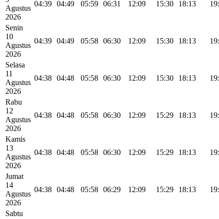
04:39
04:49
05:59
06:31
12:09
15:30
18:13
19
Agustus
2026
Senin
10
04:39
04:49
05:58
06:30
12:09
15:30
18:13
19
Agustus
2026
Selasa
11
04:38
04:48
05:58
06:30
12:09
15:30
18:13
19
Agustus
2026
Rabu
12
04:38
04:48
05:58
06:30
12:09
15:29
18:13
19
Agustus
2026
Kamis
13
04:38
04:48
05:58
06:30
12:09
15:29
18:13
19
Agustus
2026
Jumat
14
04:38
04:48
05:58
06:29
12:09
15:29
18:13
19
Agustus
2026
Sabtu