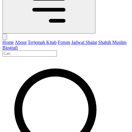
Home
About
Terjemah Kitab
Forum
Jadwal Shalat
Shahih Muslim
Biografi