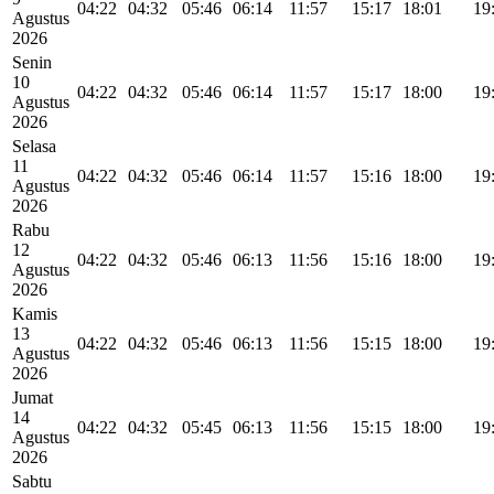
04:22
04:32
05:46
06:14
11:57
15:17
18:01
19
Agustus
2026
Senin
10
04:22
04:32
05:46
06:14
11:57
15:17
18:00
19
Agustus
2026
Selasa
11
04:22
04:32
05:46
06:14
11:57
15:16
18:00
19
Agustus
2026
Rabu
12
04:22
04:32
05:46
06:13
11:56
15:16
18:00
19
Agustus
2026
Kamis
13
04:22
04:32
05:46
06:13
11:56
15:15
18:00
19
Agustus
2026
Jumat
14
04:22
04:32
05:45
06:13
11:56
15:15
18:00
19
Agustus
2026
Sabtu