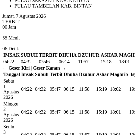
PULAU SERASAN KAB. NATUNA
PULAU TAMBELAN KAB. BINTAN
Jumat, 7 Agustus 2026
TERBIT
00
Jam
:
55
Menit
:
05
Detik
IMSAK
SUBUH
TERBIT
DHUHA
DZUHUR
ASHAR
MAGH
04:22
04:32
05:46
06:14
11:57
15:18
18:01
← Geser Kiri | Geser Kanan →
Tanggal
Imsak
Subuh
Terbit
Dhuha
Dzuhur
Ashar
Maghrib
Is
Sabtu
1
04:22
04:32
05:47
06:15
11:58
15:19
18:02
19
Agustus
2026
Minggu
2
04:22
04:32
05:47
06:15
11:58
15:19
18:01
19
Agustus
2026
Senin
3
04:22
04:32
05:47
06:15
11:57
15:19
18:01
19