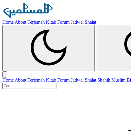
Home
About
Terjemah Kitab
Forum
Jadwal Shalat
Home
About
Terjemah Kitab
Forum
Jadwal Shalat
Shahih Muslim
Bi