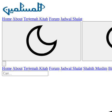
Home
About
Terjemah Kitab
Forum
Jadwal Shalat
Home
About
Terjemah Kitab
Forum
Jadwal Shalat
Shahih Muslim
Bi