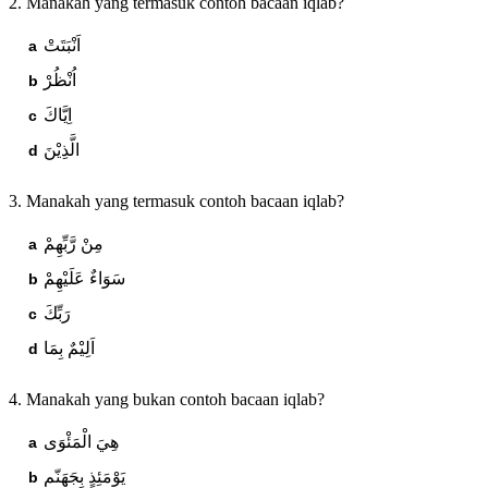
2. Manakah yang termasuk contoh bacaan iqlab?
اَنْبَتَتْ
اُنْظُرْ
اِيَّاكَ
الَّذِيْنَ
3. Manakah yang termasuk contoh bacaan iqlab?
مِنْ رَّبِّهِمْ
سَوَاءٌ عَلَيْهِمْ
رَبِّكَ
اَلِيْمٌ بِمَا
4. Manakah yang bukan contoh bacaan iqlab?
هِيَ الْمَئْوَى
يَوْمَئِذٍ بِجَهَنّم