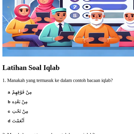
Latihan Soal Iqlab
1. Manakah yang termasuk ke dalam contoh bacaan iqlab?
مِنْ فَوْقِهِمْ
مِنْ بَعْدِه
مِنْ تَحْتِ
اَنْعَمْتَ