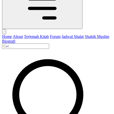
Home
About
Terjemah Kitab
Forum
Jadwal Shalat
Shahih Muslim
Biografi