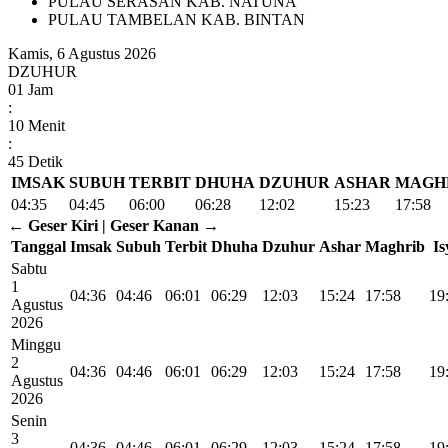
PULAU SERASAN KAB. NATUNA
PULAU TAMBELAN KAB. BINTAN
Kamis, 6 Agustus 2026
DZUHUR
01
Jam
:
10
Menit
:
44
Detik
IMSAK
SUBUH
TERBIT
DHUHA
DZUHUR
ASHAR
MAGH
04:35
04:45
06:00
06:28
12:02
15:23
17:58
← Geser Kiri | Geser Kanan →
Tanggal
Imsak
Subuh
Terbit
Dhuha
Dzuhur
Ashar
Maghrib
Is
Sabtu
1
04:36
04:46
06:01
06:29
12:03
15:24
17:58
19
Agustus
2026
Minggu
2
04:36
04:46
06:01
06:29
12:03
15:24
17:58
19
Agustus
2026
Senin
3
04:36
04:46
06:01
06:29
12:03
15:24
17:58
19