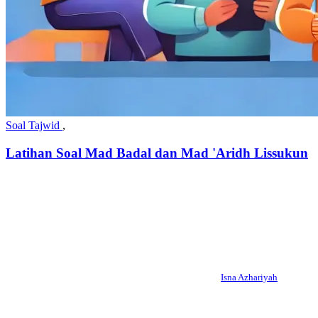
Soal Tajwid
,
Latihan Soal Mad Badal dan Mad 'Aridh Lissukun
Isna Azhariyah