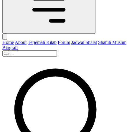
Home
About
Terjemah Kitab
Forum
Jadwal Shalat
Shahih Muslim
Biografi