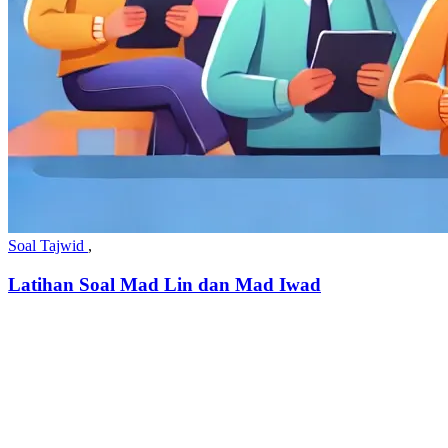
Soal Tajwid
,
Latihan Soal Mad Lin dan Mad Iwad