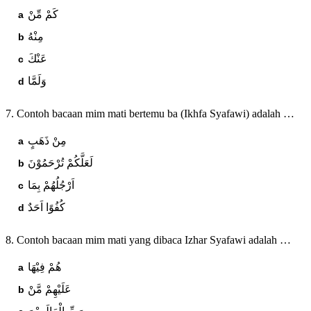
كَمْ مِّنْ
مِنْهُ
عَنْكَ
وَلَمَّا
7. Contoh bacaan mim mati bertemu ba (Ikhfa Syafawi) adalah …
مِنْ ذَهَبٍ
لَعَلَّكُمْ تُرْحَمُوْنَ
اَرْجُلُهُمْ بِمَا
كُفُوًا اَحَدٌ
8. Contoh bacaan mim mati yang dibaca Izhar Syafawi adalah …
هُمْ فِيْهَا
عَلَيْهِمْ مَّنْ